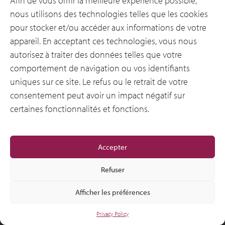
Afin de vous offrir la meilleure expérience possible,
nous utilisons des technologies telles que les cookies
pour stocker et/ou accéder aux informations de votre
appareil. En acceptant ces technologies, vous nous
autorisez à traiter des données telles que votre
comportement de navigation ou vos identifiants
© 2012-2026 CSI Leasing, Inc. All Right Reserved.
uniques sur ce site. Le refus ou le retrait de votre
consentement peut avoir un impact négatif sur
certaines fonctionnalités et fonctions.
Accepter
Refuser
Afficher les préférences
Privacy Policy