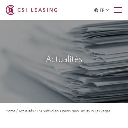
FR
Actualités
Home
/
Actualités
/
CSI Subsidiary Opens New Facility in Las Vegas